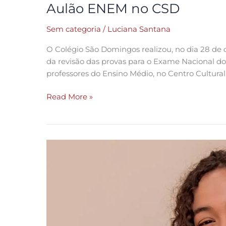
Aulão ENEM no CSD
Sem categoria
/
Luciana Santana
O Colégio São Domingos realizou, no dia 28 de
da revisão das provas para o Exame Nacional 
professores do Ensino Médio, no Centro Cultural
Read More »
Estudante
do
CSD
representa
região
no
Parlamento