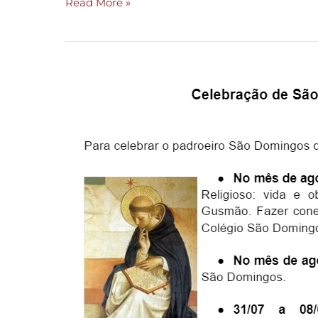
Read More »
Conhecendo
São
Domingos
de
Gusmão,
o
padroeiro
de
Araxá