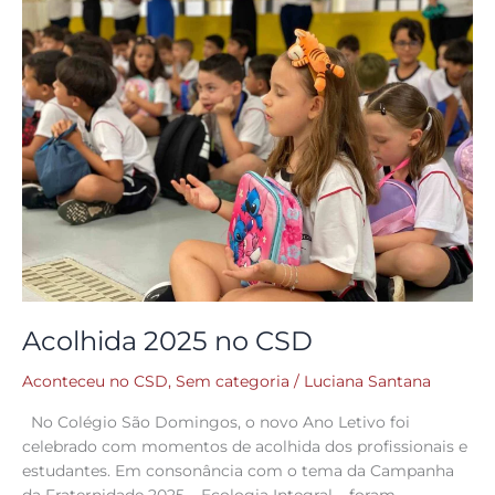
no
CSD
Acolhida 2025 no CSD
Aconteceu no CSD
,
Sem categoria
/
Luciana Santana
No Colégio São Domingos, o novo Ano Letivo foi
celebrado com momentos de acolhida dos profissionais e
estudantes. Em consonância com o tema da Campanha