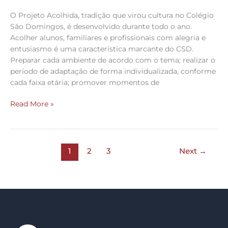
O Projeto Acolhida, tradição que virou cultura no Colégio
São Domingos, é desenvolvido durante todo o ano.
Acolher alunos, familiares e profissionais com alegria e
entusiasmo é uma característica marcante do CSD.
Preparar cada ambiente de acordo com o tema; realizar o
período de adaptação de forma individualizada, conforme
cada faixa etária; promover momentos de
Read More »
1
2
3
Next
→