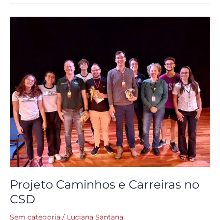
Projeto
Caminhos
e
Carreiras
no
CSD
Projeto Caminhos e Carreiras no
CSD
Sem categoria
/
Luciana Santana