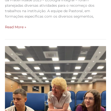
da Fraternidade 2025 – Ecologia Integral – foram
planejadas diversas atividades para o recomeço dos
trabalhos na instituição. A equipe de Pastoral, em
formações específicas com os diversos segmentos,
Read More »
Momento
de
convivência
com
os
estudantes
do
CSD