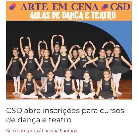
CSD
abre
inscrições
para
cursos
de
dança
e
teatro
CSD abre inscrições para cursos
de dança e teatro
Sem categoria
/
Luciana Santana