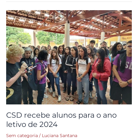
CSD
recebe
alunos
para
o
ano
letivo
de
2024
CSD recebe alunos para o ano
letivo de 2024
Sem categoria
/
Luciana Santana