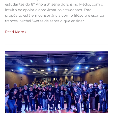
estudantes do 8º Ano à 3ª série do Ensino Médio, com o
intuito de apoiar e aproximar os estudantes. Este
propósito está em consonância com o filósofo e escritor
francês, Michel “Antes de saber o que ensinar
Read More »
Colégio
São
Domingos
participa
do
projeto
“Atitudes
Adotivas
Transformam
Vidas”