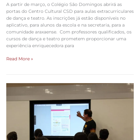
A partir de março, o Colégio São Domingos abrirá as
portas do Centro Cultural CSD para aulas extracurriculares
de dança e teatro. As inscrições já estão disponíveis no
aplicativo, para alunos da escola e na secretaria, para a
comunidade araxaense. Com professores qualificados, os
cursos de dança e teatro prometem proporcionar uma
experiência enriquecedora para
Read More »
Colégio
São
Domingos
celebra
alto
índice
de
aprovações