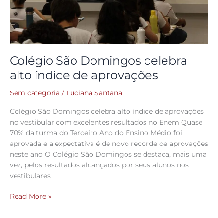
Colégio São Domingos celebra
alto índice de aprovações
Sem categoria
/
Luciana Santana
Colégio São Domingos celebra alto índice de aprovações
no vestibular com excelentes resultados no Enem Quase
70% da turma do Terceiro Ano do Ensino Médio foi
aprovada e a expectativa é de novo recorde de aprovações
neste ano O Colégio São Domingos se destaca, mais uma
vez, pelos resultados alcançados por seus alunos nos
vestibulares
Read More »