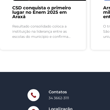
CSD conquista o primeiro
Ar
lugar no Enem 2025 em
mil
Araxá
en
Resultado consolidado coloca a
O tr
instituição na liderança entre as
São
escolas do município e confirma
uniu
evolução do desempenho dos
esp
estudantes, com destaque para o
de u
crescimento em Matemática O
Colégio São Domingos...
Contatos
34 3662-3111
Localização