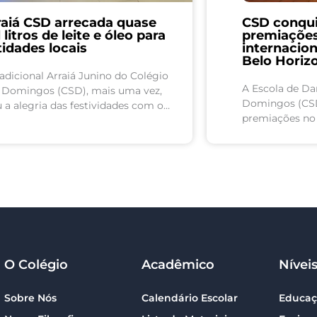
raiá CSD arrecada quase
CSD conqui
 litros de leite e óleo para
premiações 
tidades locais
internacio
Belo Horiz
adicional Arraiá Junino do Colégio
A Escola de Da
 Domingos (CSD), mais uma vez,
Domingos (CSD
 a alegria das festividades com o
premiações no V
írito de solidariedade. Como parte
Internacional A
ma ação social, os estudantes...
Belo Horizonte 
junho....
O Colégio
Acadêmico
Nívei
Sobre Nós
Calendário Escolar
Educaçã