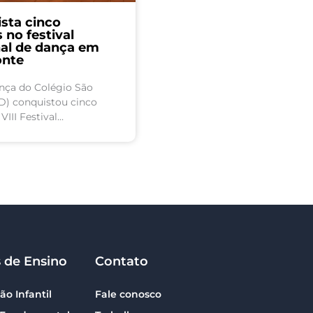
sta cinco
no festival
nal de dança em
onte
nça do Colégio São
) conquistou cinco
III Festival
rte Minas, realizado em
entre os dias 4 e 6 de
s de Ensino
Contato
o Infantil
Fale conosco