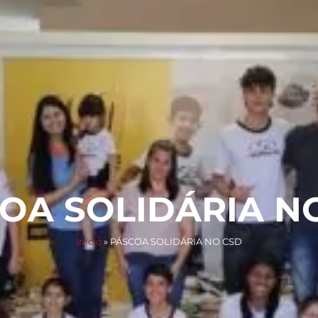
a
Acadêmico
Níveis de Ensino
Diferenciais
Acontece
OA SOLIDÁRIA N
Início
»
PÁSCOA SOLIDÁRIA NO CSD