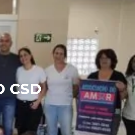
34 3662-3111
LOGIN
Contato
APP
O CSD