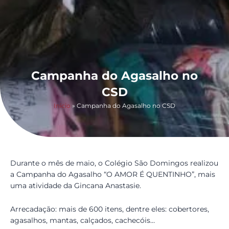
Campanha do Agasalho no
CSD
Início
»
Campanha do Agasalho no CSD
Durante o mês de maio, o Colégio São Domingos realizou
a Campanha do Agasalho “O AMOR É QUENTINHO”, mais
uma atividade da Gincana Anastasie.
Arrecadação: mais de 600 itens, dentre eles: cobertores,
agasalhos, mantas, calçados, cachecóis…