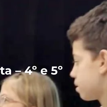
34 3662-3111
LOGIN
Contato
APP
a – 4º e 5º