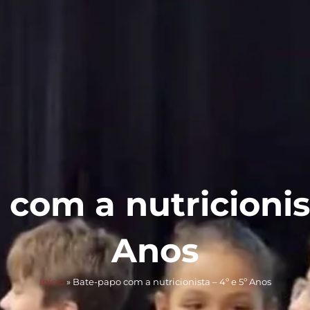
a
Acadêmico
Níveis de Ensino
Diferenciais
Acontece
com a nutricionist
Anos
Início
»
Bate-papo com a nutricionista – 4º e 5º Anos