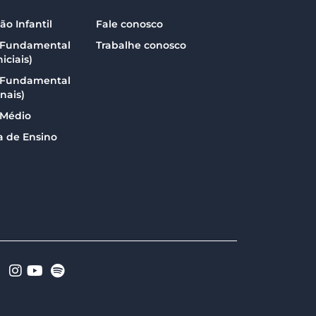
o Infantil
Fale conosco
 Fundamental
Trabalhe conosco
iciais)
 Fundamental
inais)
 Médio
a de Ensino