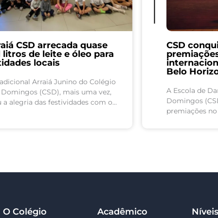
raiá CSD arrecada quase
CSD conqui
 litros de leite e óleo para
premiações 
tidades locais
internacio
Belo Horiz
adicional Arraiá Junino do Colégio
A Escola de Da
 Domingos (CSD), mais uma vez,
Domingos (CSD
 a alegria das festividades com o
premiações no V
írito de solidariedade. Como parte
Internacional A
ma ação social, os estudantes...
Belo Horizonte 
junho....
O Colégio
Acadêmico
Nívei