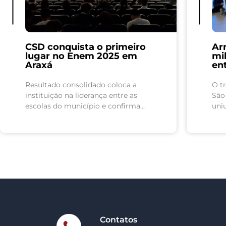
CSD conquista o primeiro
Ar
lugar no Enem 2025 em
mil
Araxá
en
Resultado consolidado coloca a
O tr
instituição na liderança entre as
São
escolas do município e confirma
uniu
evolução do desempenho dos
esp
estudantes, com destaque para o
de u
crescimento em Matemática O
Colégio São Domingos...
Contatos