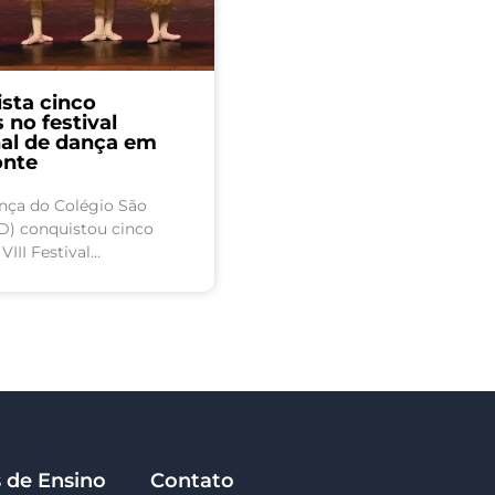
sta cinco
no festival
nal de dança em
onte
nça do Colégio São
) conquistou cinco
III Festival
rte Minas, realizado em
entre os dias 4 e 6 de
s de Ensino
Contato