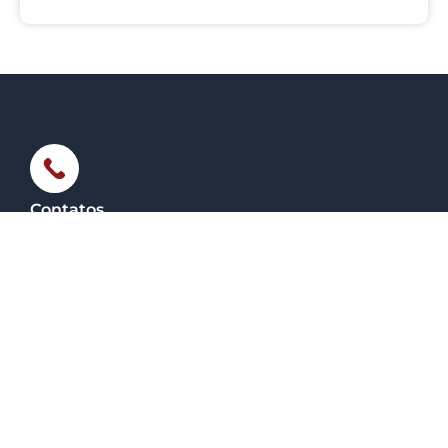
Belo Horizonte entre os dias 4 e 6 de junho....
Contatos
34 3662-3111
Localização
Praça São Domingos, 370 – Centro CEP: 38183-226 –
Araxá/MG