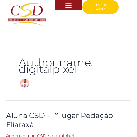
Ir
conteúdo
LOGIN
APP
para
o
conteúdo
Author name:
digitalpixel
Aluna CSD – 1º lugar Redação
Aluna
CSD
Fliaraxá
–
1º
Aconteceu no CSD
/
digitalpixel