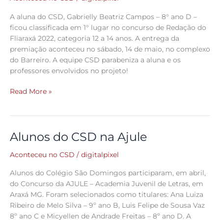
lugar
A aluna do CSD, Gabrielly Beatriz Campos – 8° ano D –
Redação
ficou classificada em 1° lugar no concurso de Redação do
Fliaraxá
Fliaraxá 2022, categoria 12 a 14 anos. A entrega da
premiação aconteceu no sábado, 14 de maio, no complexo
do Barreiro. A equipe CSD parabeniza a aluna e os
professores envolvidos no projeto!
Read More »
Alunos do CSD na Ajule
Alunos
do
Aconteceu no CSD
/
digitalpixel
CSD
na
Alunos do Colégio São Domingos participaram, em abril,
Ajule
do Concurso da AJULE – Academia Juvenil de Letras, em
Araxá MG. Foram selecionados como titulares: Ana Luiza
Ribeiro de Melo Silva – 9º ano B, Luis Felipe de Sousa Vaz
8º ano C e Micyellen de Andrade Freitas – 8º ano D. A