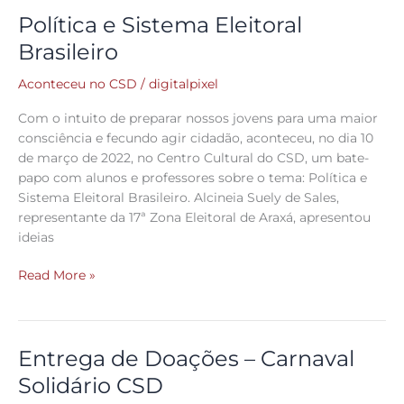
Política e Sistema Eleitoral
Política
e
Brasileiro
Sistema
Eleitoral
Aconteceu no CSD
/
digitalpixel
Brasileiro
Com o intuito de preparar nossos jovens para uma maior
consciência e fecundo agir cidadão, aconteceu, no dia 10
de março de 2022, no Centro Cultural do CSD, um bate-
papo com alunos e professores sobre o tema: Política e
Sistema Eleitoral Brasileiro. Alcineia Suely de Sales,
representante da 17ª Zona Eleitoral de Araxá, apresentou
ideias
Read More »
Entrega de Doações – Carnaval
Entrega
de
Solidário CSD
Doações