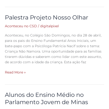
Palestra Projeto Nosso Olhar
Palestra
Projeto
Aconteceu no CSD
/
digitalpixel
Nosso
Olhar
Aconteceu, no Colégio São Domingos, no dia 28 de abril,
para os pais do Ensino Fundamental Anos Iniciais, um
bate-papo com a Psicóloga Patrícia Nacif sobre o tema:
Criança Não Namora. Uma oportunidade para as famílias
tirarem dúvidas e saberem como lidar com este assunto,
de acordo com a idade da criança. Esta ação faz
Read More »
Alunos do Ensino Médio no
Alunos
do
Parlamento Jovem de Minas
Ensino