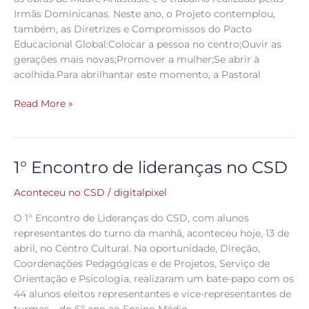
do
Irmãs Dominicanas. Neste ano, o Projeto contemplou,
CSD
também, as Diretrizes e Compromissos do Pacto
Educacional Global:Colocar a pessoa no centro;Ouvir as
gerações mais novas;Promover a mulher;Se abrir à
acolhida.Para abrilhantar este momento, a Pastoral
Read More »
1° Encontro de lideranças no CSD
1°
Encontro
Aconteceu no CSD
/
digitalpixel
de
lideranças
O 1° Encontro de Lideranças do CSD, com alunos
no
representantes do turno da manhã, aconteceu hoje, 13 de
CSD
abril, no Centro Cultural. Na oportunidade, Direção,
Coordenações Pedagógicas e de Projetos, Serviço de
Orientação e Psicologia, realizaram um bate-papo com os
44 alunos eleitos representantes e vice-representantes de