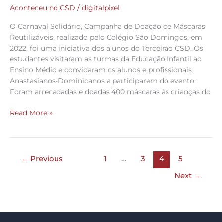
–
Aconteceu no CSD
/
digitalpixel
Carnaval
O Carnaval Solidário, Campanha de Doação de Máscaras
Solidário
Reutilizáveis, realizado pelo Colégio São Domingos, em
CSD
2022, foi uma iniciativa dos alunos do Terceirão CSD. Os
estudantes visitaram as turmas da Educação Infantil ao
Ensino Médio e convidaram os alunos e profissionais
Anastasianos-Dominicanos a participarem do evento.
Foram arrecadadas e doadas 400 máscaras às crianças do
Read More »
←
Previous
1
…
3
4
5
Next
→