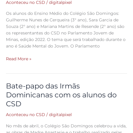
Médio
Aconteceu no CSD
/
digitalpixel
no
Os alunos do Ensino Médio do Colégio São Domingos:
Parlamento
Guilherme Nunes de Cerqueira (3° ano), Sara Garcia de
Jovem
Souza (2° ano) e Mariana Martins de Resende (2° ano) são
de
os representantes do CSD no Parlamento Jovem de
Minas
Minas, edição 2022. O tema que será trabalhado durante o
ano é Saúde Mental do Jovem. O Parlamento
Read More »
Bate-papo das Irmãs
Bate-
papo
Dominicanas com os alunos do
das
CSD
Irmãs
Dominicanas
Aconteceu no CSD
/
digitalpixel
com
os
No mês de abril, o Colégio São Domingos celebrou a vida,
alunos
as obras de Madre Anastasie e o trabalho realizado pelas