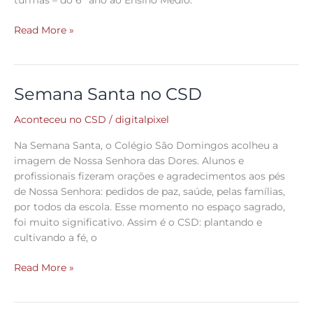
turmas – do 6º ano ao Ensino Médio.
Read More »
Semana Santa no CSD
Semana
Santa
Aconteceu no CSD
/
digitalpixel
no
CSD
Na Semana Santa, o Colégio São Domingos acolheu a
imagem de Nossa Senhora das Dores. Alunos e
profissionais fizeram orações e agradecimentos aos pés
de Nossa Senhora: pedidos de paz, saúde, pelas famílias,
por todos da escola. Esse momento no espaço sagrado,
foi muito significativo. Assim é o CSD: plantando e
cultivando a fé, o
Read More »